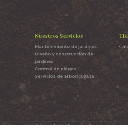
Nuestros Servicios
Ubi
Mantenimiento de jardines
Call
Diseño y construcción de
jardines
Control de plagas
Servicios de arboricultura
© Copyright PSM l’art del jardí