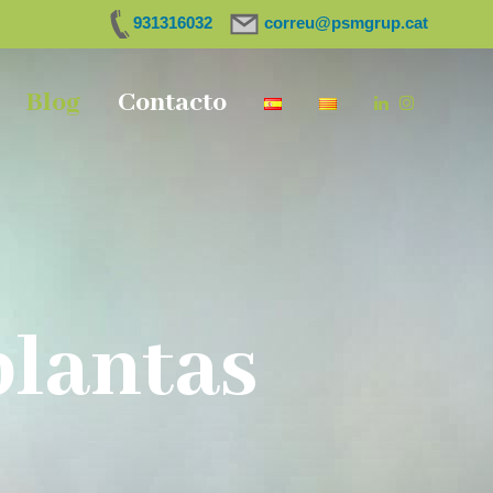
931316032
correu@psmgrup.cat
Blog
Contacto
plantas