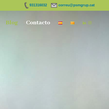
931316032
correu@psmgrup.cat
Blog
Contacto