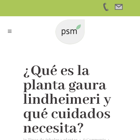
¿Qué es la
planta gaura
lindheimeri y
qué cuidados
necesita?
in
Tipos de árboles y plantas
0 Comments